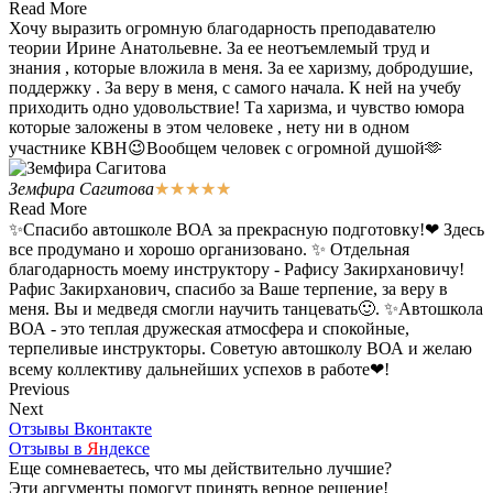
Read More
Хочу выразить огромную благодарность преподавателю
теории Ирине Анатольевне. За ее неотъемлемый труд и
знания , которые вложила в меня. За ее харизму, добродушие,
поддержку . За веру в меня, с самого начала. К ней на учебу
приходить одно удовольствие! Та харизма, и чувство юмора
которые заложены в этом человеке , нету ни в одном
участнике КВН😉Вообщем человек с огромной душой🫶
Земфира Сагитова
★
★
★
★
★
Read More
✨Спасибо автошколе ВОА за прекрасную подготовку!❤ Здесь
все продумано и хорошо организовано. ✨ Отдельная
благодарность моему инструктору - Рафису Закирхановичу!
Рафис Закирханович, спасибо за Ваше терпение, за веру в
меня. Вы и медведя смогли научить танцевать🙂. ✨Автошкола
ВОА - это теплая дружеская атмосфера и спокойные,
терпеливые инструкторы. Советую автошколу ВОА и желаю
всему коллективу дальнейших успехов в работе❤!
Previous
Next
Отзывы Вконтакте
Отзывы в
Я
ндексе
Еще сомневаетесь, что мы действительно лучшие?
Эти аргументы помогут принять верное решение!