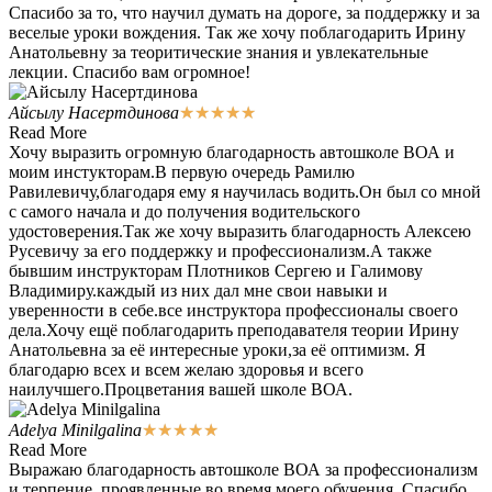
Спасибо за то, что научил думать на дороге, за поддержку и за
веселые уроки вождения. Так же хочу поблагодарить Ирину
Анатольевну за теоритические знания и увлекательные
лекции. Спасибо вам огромное!
Айсылу Насертдинова
★
★
★
★
★
Read More
Хочу выразить огромную благодарность автошколе ВОА и
моим инстукторам.В первую очередь Рамилю
Равилевичу,благодаря ему я научилась водить.Он был со мной
с самого начала и до получения водительского
удостоверения.Так же хочу выразить благодарность Алексею
Русевичу за его поддержку и профессионализм.А также
бывшим инструкторам Плотников Сергею и Галимову
Владимиру.каждый из них дал мне свои навыки и
уверенности в себе.все инструктора профессионалы своего
дела.Хочу ещё поблагодарить преподавателя теории Ирину
Анатольевна за её интересные уроки,за её оптимизм. Я
благодарю всех и всем желаю здоровья и всего
наилучшего.Процветания вашей школе ВОА.
Adelya Minilgalina
★
★
★
★
★
Read More
Выражаю благодарность автошколе ВОА за профессионализм
и терпение, проявленные во время моего обучения. Спасибо