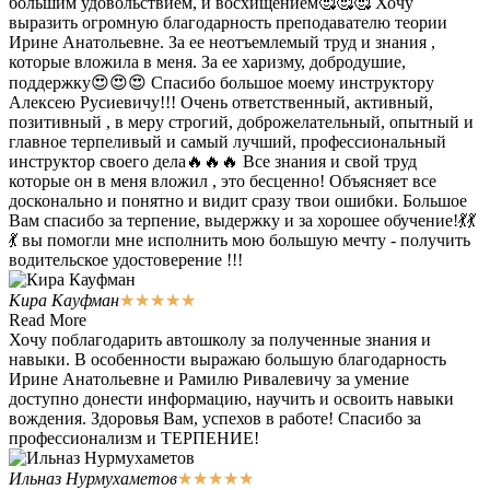
большим удовольствием, и восхищением🥰🥰🥰 Хочу
выразить огромную благодарность преподавателю теории
Ирине Анатольевне. За ее неотъемлемый труд и знания ,
которые вложила в меня. За ее харизму, добродушие,
поддержку😍😍😍 Спасибо большое моему инструктору
Алексею Русиевичу!!! Очень ответственный, активный,
позитивный , в меру строгий, доброжелательный, опытный и
главное терпеливый и самый лучший, профессиональный
инструктор своего дела🔥🔥🔥 Все знания и свой труд
которые он в меня вложил , это бесценно! Объясняет все
досконально и понятно и видит сразу твои ошибки. Большое
Вам спасибо за терпение, выдержку и за хорошее обучение!💃💃
💃 вы помогли мне исполнить мою большую мечту - получить
водительское удостоверение !!!
Кира Кауфман
★
★
★
★
★
Read More
Хочу поблагодарить автошколу за полученные знания и
навыки. В особенности выражаю большую благодарность
Ирине Анатольевне и Рамилю Ривалевичу за умение
доступно донести информацию, научить и освоить навыки
вождения. Здоровья Вам, успехов в работе! Спасибо за
профессионализм и ТЕРПЕНИЕ!
Ильназ Нурмухаметов
★
★
★
★
★