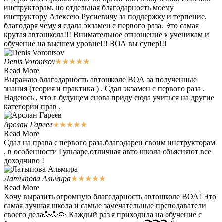
инструкторам, но отдельная благодарность моему
инструктору Алексею Русиевичу за поддержку и терпение,
благодаря чему я сдала экзамен с первого раза. Это самая
крутая автошкола!!! Внимательное отношение к ученикам и
обучение на высшем уровне!!! ВОА вы супер!!!
Denis Vorontsov
★
★
★
★
★
Read More
Выражаю благодарность автошколе ВОА за полученные
знания (теория и практика ) . Сдал экзамен с первого раза .
Надеюсь , что в будущем снова приду сюда учиться на другие
категории прав .
Арслан Гареев
★
★
★
★
★
Read More
Сдал на права с первого раза,благодарен своим инструкторам
, в особенности Гульзаре,отличная авто школа обьясняют все
доходчиво !
Латыпова Альмира
★
★
★
★
★
Read More
Хочу выразить огромную благодарность автошколе ВОА! Это
самая лучшая школа и самые замечательные преподаватели
своего дела🥳🥳🥳 Каждый раз я приходила на обучение с