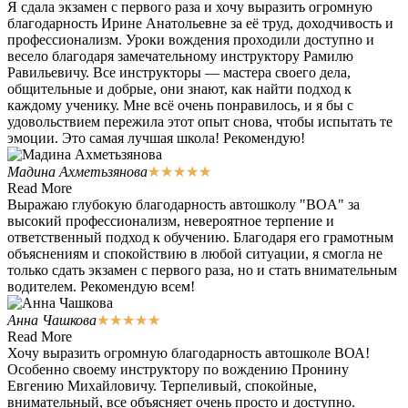
Я сдала экзамен с первого раза и хочу выразить огромную
благодарность Ирине Анатольевне за её труд, доходчивость и
профессионализм. Уроки вождения проходили доступно и
весело благодаря замечательному инструктору Рамилю
Равильевичу. Все инструкторы — мастера своего дела,
общительные и добрые, они знают, как найти подход к
каждому ученику. Мне всё очень понравилось, и я бы с
удовольствием пережила этот опыт снова, чтобы испытать те
эмоции. Это самая лучшая школа! Рекомендую!
Мадина Ахметьзянова
★
★
★
★
★
Read More
Выражаю глубокую благодарность автошколу "BOA" за
высокий профессионализм, невероятное терпение и
ответственный подход к обучению. Благодаря его грамотным
объяснениям и спокойствию в любой ситуации, я смогла не
только сдать экзамен с первого раза, но и стать внимательным
водителем. Рекомендую всем!
Анна Чашкова
★
★
★
★
★
Read More
Хочу выразить огромную благодарность автошколе ВОА!
Особенно своему инструктору по вождению Пронину
Евгению Михайловичу. Терпеливый, спокойные,
внимательный, все объясняет очень просто и доступно.