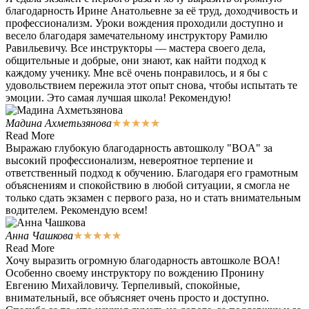
благодарность Ирине Анатольевне за её труд, доходчивость и
профессионализм. Уроки вождения проходили доступно и
весело благодаря замечательному инструктору Рамилю
Равильевичу. Все инструкторы — мастера своего дела,
общительные и добрые, они знают, как найти подход к
каждому ученику. Мне всё очень понравилось, и я бы с
удовольствием пережила этот опыт снова, чтобы испытать те
эмоции. Это самая лучшая школа! Рекомендую!
Мадина Ахметьзянова
★
★
★
★
★
Read More
Выражаю глубокую благодарность автошколу "BOA" за
высокий профессионализм, невероятное терпение и
ответственный подход к обучению. Благодаря его грамотным
объяснениям и спокойствию в любой ситуации, я смогла не
только сдать экзамен с первого раза, но и стать внимательным
водителем. Рекомендую всем!
Анна Чашкова
★
★
★
★
★
Read More
Хочу выразить огромную благодарность автошколе ВОА!
Особенно своему инструктору по вождению Пронину
Евгению Михайловичу. Терпеливый, спокойные,
внимательный, все объясняет очень просто и доступно.