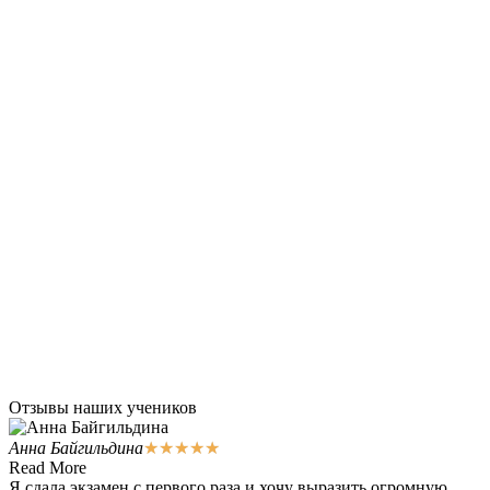
Отзывы наших учеников
Анна Байгильдина
★
★
★
★
★
Read More
Я сдала экзамен с первого раза и хочу выразить огромную