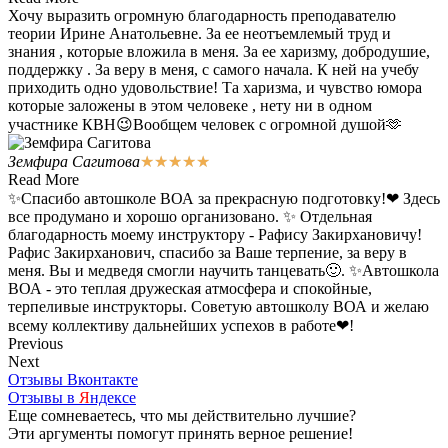
Хочу выразить огромную благодарность преподавателю
теории Ирине Анатольевне. За ее неотъемлемый труд и
знания , которые вложила в меня. За ее харизму, добродушие,
поддержку . За веру в меня, с самого начала. К ней на учебу
приходить одно удовольствие! Та харизма, и чувство юмора
которые заложены в этом человеке , нету ни в одном
участнике КВН😉Вообщем человек с огромной душой🫶
Земфира Сагитова
★
★
★
★
★
Read More
✨Спасибо автошколе ВОА за прекрасную подготовку!❤ Здесь
все продумано и хорошо организовано. ✨ Отдельная
благодарность моему инструктору - Рафису Закирхановичу!
Рафис Закирханович, спасибо за Ваше терпение, за веру в
меня. Вы и медведя смогли научить танцевать🙂. ✨Автошкола
ВОА - это теплая дружеская атмосфера и спокойные,
терпеливые инструкторы. Советую автошколу ВОА и желаю
всему коллективу дальнейших успехов в работе❤!
Previous
Next
Отзывы Вконтакте
Отзывы в
Я
ндексе
Еще сомневаетесь, что мы действительно лучшие?
Эти аргументы помогут принять верное решение!