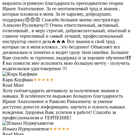
выразить огромную благодарность преподавателю теории
Ирине Анатольевне. За ее неотъемлемый труд и знания ,
которые вложила в меня. За ее харизму, добродушие,
поддержку😍😍😍 Спасибо большое моему инструктору
Алексею Русиевичу!!! Очень ответственный, активный,
позитивный , в меру строгий, доброжелательный, опытный и
главное терпеливый и самый лучший, профессиональный
инструктор своего дела🔥🔥🔥 Все знания и свой труд
которые он в меня вложил , это бесценно! Объясняет все
досконально и понятно и видит сразу твои ошибки. Большое
Вам спасибо за терпение, выдержку и за хорошее обучение!💃💃
💃 вы помогли мне исполнить мою большую мечту - получить
водительское удостоверение !!!
Кира Кауфман
★
★
★
★
★
Read More
Хочу поблагодарить автошколу за полученные знания и
навыки. В особенности выражаю большую благодарность
Ирине Анатольевне и Рамилю Ривалевичу за умение
доступно донести информацию, научить и освоить навыки
вождения. Здоровья Вам, успехов в работе! Спасибо за
профессионализм и ТЕРПЕНИЕ!
Ильназ Нурмухаметов
★
★
★
★
★
Read More