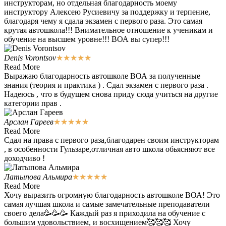
инструкторам, но отдельная благодарность моему
инструктору Алексею Русиевичу за поддержку и терпение,
благодаря чему я сдала экзамен с первого раза. Это самая
крутая автошкола!!! Внимательное отношение к ученикам и
обучение на высшем уровне!!! ВОА вы супер!!!
Denis Vorontsov
★
★
★
★
★
Read More
Выражаю благодарность автошколе ВОА за полученные
знания (теория и практика ) . Сдал экзамен с первого раза .
Надеюсь , что в будущем снова приду сюда учиться на другие
категории прав .
Арслан Гареев
★
★
★
★
★
Read More
Сдал на права с первого раза,благодарен своим инструкторам
, в особенности Гульзаре,отличная авто школа обьясняют все
доходчиво !
Латыпова Альмира
★
★
★
★
★
Read More
Хочу выразить огромную благодарность автошколе ВОА! Это
самая лучшая школа и самые замечательные преподаватели
своего дела🥳🥳🥳 Каждый раз я приходила на обучение с
большим удовольствием, и восхищением🥰🥰🥰 Хочу