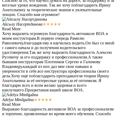
Спасибо за то, что научил думать на дороге, за поддержку и за
веселые уроки вождения. Так же хочу поблагодарить Ирину
Анатольевну за теоритические знания и увлекательные
лекции. Спасибо вам огромное!
Айсылу Насертдинова
★
★
★
★
★
Read More
Хочу выразить огромную благодарность автошколе ВОА и
моим инстукторам.В первую очередь Рамилю
Равилевичу,благодаря ему я научилась водить.Он был со мной
с самого начала и до получения водительского
удостоверения.Так же хочу выразить благодарность Алексею
Русевичу за его поддержку и профессионализм.А также
бывшим инструкторам Плотников Сергею и Галимову
Владимиру.каждый из них дал мне свои навыки и
уверенности в себе.все инструктора профессионалы своего
дела.Хочу ещё поблагодарить преподавателя теории Ирину
Анатольевна за её интересные уроки,за её оптимизм. Я
благодарю всех и всем желаю здоровья и всего
наилучшего.Процветания вашей школе ВОА.
Adelya Minilgalina
★
★
★
★
★
Read More
Выражаю благодарность автошколе ВОА за профессионализм
и терпение, проявленные во время моего обучения. Спасибо