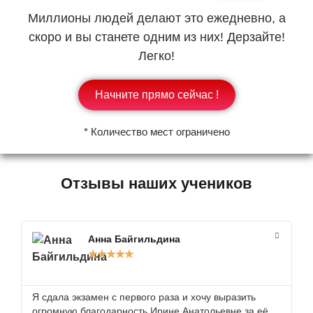
Миллионы людей делают это ежедневно, а
скоро и вы станете одним из них! Дерзайте!
Легко!
Начните прямо сейчас !
* Количество мест ограничено
Отзывы наших учеников
Анна Байгильдина
★
★
★
★
★
Я сдала экзамен с первого раза и хочу выразить
В
огромную благодарность Ирине Анатольевне за её
з