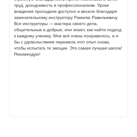
труд, доходчивость и профессионализм. Уроки
т
вождения проходили доступно и весело благодаря
Б
замечательному инструктору Рамилю Равильевичу.
с
Все инструкторы — мастера своего дела,
сд
общительные и добрые, они знают, как найти подход
в
к каждому ученику. Мне всё очень понравилось, и я
бы с удовольствием пережила этот опыт снова,
чтобы испытать те эмоции. Это самая лучшая школа!
Рекомендую!